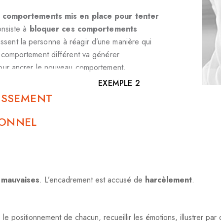
es comportements mis en place pour tenter
onsiste à
bloquer ces comportements
oussent la personne à réagir d’une manière qui
n comportement différent va générer
tour ancrer le nouveau comportement.
EXEMPLE 2
LISSEMENT
UNE PME INDUSTRIELL
CROISSANCE VOIT LE
IONNEL
ARRÊTS, COURTS ET L
AUGMENTER.
t
mauvaises
. L’encadrement est accusé de
harcèlement
.
 positionnement de chacun, recueillir les émotions, illustrer par 